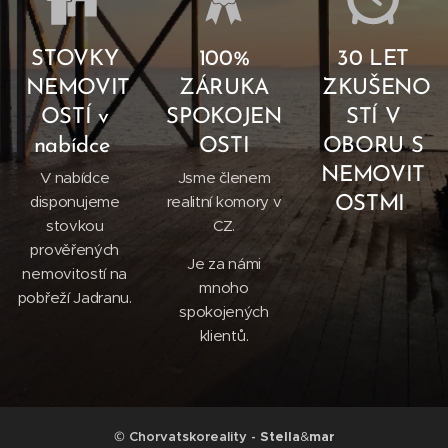
STOVKY
100%
30 LET
NEMOVIT
ZÁRUKA
ZKUŠENO
OSTÍ v
SPOKOJEN
STÍ V
nabídce
OSTI
OBORU S
NEMOVIT
V nabídce
Jsme členem
disponujeme
realitní komory v
OSTMI
stovkou
CZ.
prověřených
Je za námi
nemovitostí na
mnoho
pobřeží Jadranu.
spokojených
klientů.
©
Chorvatskoreality -
Stella
&
mar