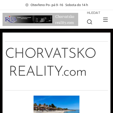
Otevřeno Po- pá 9 -16 Sobota do 14 h
HLEDAT
Chorvatsko
reality.com
CHORVATSKO
REALITY.com