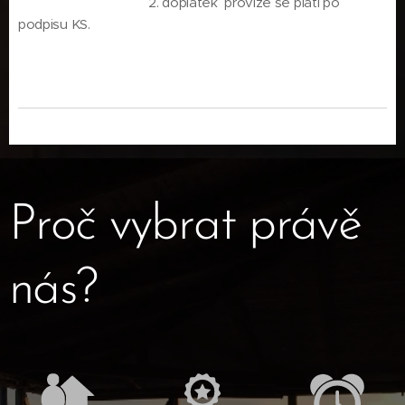
2. doplatek provize se platí po
podpisu KS.
Proč vybrat právě
nás?