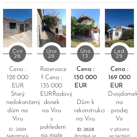
Úno
Úno
Čvn
Led
26
13
26
29
Rezervace
Cena :
Cena :
Cena :
!! Cena :
150 000
128 000
169 000
135 000
EUR
EUR
EUR
EURŘadový
Starý
Dvojdome
donek
Dům k
nedokončený
na
na Viru
rekonstrukci
dům na
prodej
s
na Viru
Viru
Vir
pohledem
ID: 2628
ID : 2884
V přízemí
na moře
Prodává se
Nabízíme k
se nachází