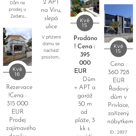
2 APT
Dům na
se
ve skvělé
schodiště
prodej, u
na Viru,
samistatnou
lokalitě,
vede do
Zadaru,
garáží.
slepá
pouhých
horního
Kvě
Kruševo,
15
ulice
20 m od
patra
budova, na
pláže, hned
domu, kde
fantastickém
V přízemí
Prodáno
vedle
se
místě.
domu se
Kvě
! Cena :
krásné
nacházejí
Nachází se
nachází
15
písečné
dva
395
130 m od
prostorný
pláže.
apartmány.
000
moře a
Cena :
apartmán o
- pozemek
Dvoupokojový...
Kvě
nabízí
ploše
EUR
360 728
132 m2
16
nádherný
72,20 m²,
Dům
EUR
výhled.
který nabízí
Rezervace
+ APT a
Řadový
Lokalita je
vstupní
!Cena :
garáž
velmi
dům v
chodbu, tři
klidná,
315 000
50 m
ložnice,
Privlace,
ideální pro
koupelnu,
EUR
od
zařízený
odpočinek
komoru a
Prodej
pláže, 3
nábytkem
a relaxaci.
velkorysý
zajímavého
kk s
Obsahuje 3
obývací
ID ; 2837