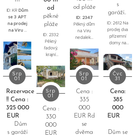
s
od pláže
od
ID: KR
Dům
garáží..
pěkné
se 3 APT
ID: 2347
ID: 2612 Na
na prodej
pláže
Pěkný dům
prodej dva
na Viru s
na Viru
ID: 2332
přízemní
částečnym
nedaleko
Pěkný
domy na
výhledem
překrásné
řadový,
ostrově
na moře.
pláže.
krajní
Vir.
Velmi
1.řada k
domek
Postaveny
zachovalý
moři.
nedaleko
na
stav.
Srp
Srp
Čvc
pláže.
pozemku o
01
01
31
Pozemek :
rozloze
203 m2.
555 m2,
Srp
Rezervace
Cena :
Cena:
01
každý o
!! Cena :
335
385
rozloze 36
325
000
000
000
Cena :
m2.
EUR
EUR Rd
EUR
330
Dům
se
000
s garáží
dvěma
Dům se
EUR