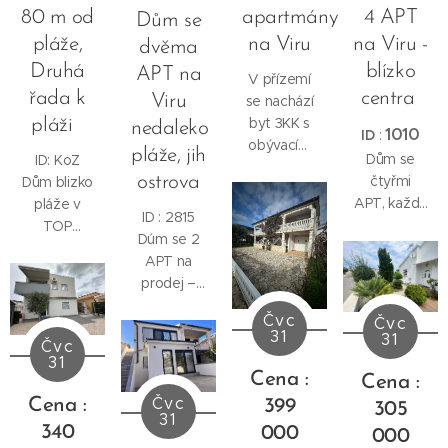
80 m od
apartmány
4 APT
Dům se
pláže,
na Viru
na Viru -
dvěma
Druhá
blízko
APT na
V přízemí
řada k
centra
Viru
se nachází
byt 3KK s
pláži
nedaleko
1010
ID
:
obývacím
pláže, jih
Dům se
ID: KoZ
pokojem,
ostrova
čtyřmi
Dům blizko
kuchyní,
APT, každý
pláže v
jídelnou,
ID : 2815
s jednou
TOP
dvěma
Dúm se 2
ložnicí.
lokalitě,
ložnicemi,
APT na
pláž 80 m.
koupelnou
prodej –
částečný
a krytou
ostrov Vir,
výhled na
Čvc
terasou.
Čvc
Zadarská
moře.
31
31
Čvc
župa
- pozemek
31
Cena :
164 m2.
Cena :
Čvc
Cena :
399
305
31
340
000
000
Přízemí :