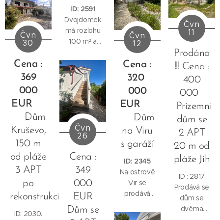
bydlení i
Vir.
nachází
je na
se
ID: 259
1
turistické
pozemek :
úložný
prodej.
nacházejí
Dvojdomek
pronajímání.
Čvn
385 m2
prostor a
dvě
má rozlohu
11
Čvn
Čvn
Dům se
venkovní
ložnice.
100 m² a
30
12
skládá z
toaleta.
skládá se
Prodáno
přízemí a
Také menší
ze dvou
Cena :
Cena :
!!! Cena :
horního
krytá
podlaží.
369
320
400
patra. V
terasa.
přízemí se
000
000
Půdorysná...
000
nachází
EUR
EUR
Prizemni
apartmán s
Dům
Dům
dům se
obývacím
Čvn
Kruševo,
na Viru
2 APT
pokojem,
26
150 m
s garáží
kuchyní a
20 m od
jídelnou, tři
od pláže
Cena :
pláže Jih
ID: 2345
ložnice,
3 APT
349
Na ostrově
ID : 2817
koupelna a
po
000
Vir se
Prodává se
pohodlná
prodává
rekonstrukci
EUR
dům se
krytá
samostatně
dvěma
terasa.
Dům se
ID: 2030.
stojící dům
apartmány
Vnější