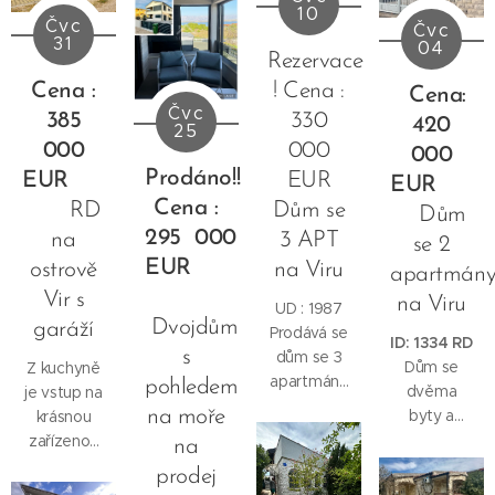
a
tedy
10
na
ostrově
se v klidné
Čvc
pozvolnou
Čvc
obývací
garsoniéru.
Vir.
lokalitě.
31
04
pláží s
pokoj,
Rezervace
Venkovní
Nemovitost
Vzdálenost
jemnými
terasa,
schody...
se nachází
Cena :
! Cena :
od pláže s
Cena:
oblázky.
koupelna, 2
v atraktivní
Čvc
vybavením
385
330
420
ložnice a
25
lokalitě v
je 500 m.
000
000
000
venkovní
blízkosti
Nová
Prodáno!!
komora.
EUR
EUR
EUR
centra i
fasáda a
Pozemek :
Cena :
pláže,
RD
Dům se
tesařské
Dům
300m2.
vzdálené
295
000
práce,
na
3 APT
se 2
Vzrostlá
přibližně
krásná
EUR
ostrově
na Viru
apartmán
zeleň na
400 metrů,
zahrada s
Vir s
zahradě,
na Viru
a zároveň
UD : 1987
možností
poskytující
Dvojdům
garáží
v dosahu
Prodává se
vybudování
ID: 1334 RD
stín.
veškeré
s
dům se 3
bazénu.
Dům se
Z kuchyně
občanské
apartmány
Dostatek
pohledem
dvěma
je vstup na
vybavenosti
na
parkovacích
byty a
na moře
krásnou
potřebné
prostorném
míst, gril. V
upraveným
zařízenou
na
pro
pozemku
zadní části
dvorem na
terasu. V
pohodlné
prodej
na ostrově
domu se
ostrově Vir
mezipatře