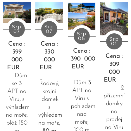
Srp
Srp
07
07
Srp
05
Srp
01
Cena :
Cena :
Cena :
399
330
Cena :
390
000
000
000
309
EUR
EUR
EUR
000
Dům
EUR
Dům 3
se 3
Řadový,
2
APT na
APT na
krajní
přízemní
Viru s
Viru, s
domek
domky
pohledem
výhledem
s
na
nad
na moře,
výhledem
prodej
moře,
pláž 150
na moře,
na Viru
100 m
m
80 m