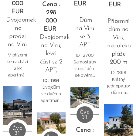
000
EUR
Cena :
EUR
Garáž.,
EUR
298
...kuchyň.ský
kout a
Dvojdomek
Dům
000
Přízemní
obývací
na
na Viru
EUR
dům na
pokoj.,
prodej
se 3
Dvojdomek
Viru,
koupelna.
na Viru
APT
na Viru,
nedaleko
Obytná
plocha
levá
pláže
V přízemí
ID : 2700
přízemí . :
část se 2
se nachází
200 m
Samostatně
68, 6 m2
2 kk
stojící dům
APT,
ID: 1868
Do patra
apartmán
se dvěma
Krásný
vnitřní
ID : 1991
se
apartmány
jednopatrový
schodiště,
Dvojdům
zahradou,
+
dům na
kde se
se dvěma
který má
garsoniérou
ostrově Vir
nacházejí 3
apartmány
obývací
se prodává
je na
ložnice.koupelna,
na ostrově
pokoj,
v klidné
Čvc
prodej.
kuchyňsky
Vir na
kuchyň,
oblasti
31
kout a
prodej.
ložnici,
ostrova Vir.
terasa...
Čvc
koupelnu a
Dům se
Cena :
celkem o
31
dvůr.
nachází na