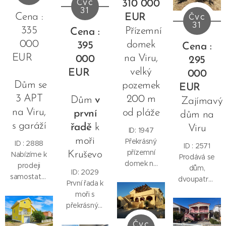
Čvc
310 000
velikosti :
31
pozemku o
Cena :
Čvc
EUR
61 , 84 m2...
rozloze
31
335
Přízemní
Cena :
249 m2.
V přízemí
000
domek
395
Cena :
se nachází
EUR
na Viru,
000
295
apartmán s
velký
EUR
000
obývacím
Dům se
pozemek
EUR
pokojem,
3 APT
200 m
kuchyní,
Dům
v
Zajímavý
jídelnou,
na Viru,
od pláže
první
dům na
třemi
s garáží
řadě
k
Viru
ID: 1947
ložnicemi,
moři
Překrásný
koupelnou
ID : 2888
ID : 2571
přízemní
Kruševo
a krytou
Nabízíme k
Prodává se
domek na
terasou. V
prodeji
dům,
ID: 2029
Viru s
přízemí se
samostatně
dvoupatrový,
První řada k
velkou
nachází
stojící dům
blízko
moři s
zahradou .
také garáž,
se třemi
centra
překrásným
V domě je
která byla
byty/apartmány
ostrova Vir,
výhledem
byt 3KK -
přestavěna
a garáží na
nacházející
Čvc