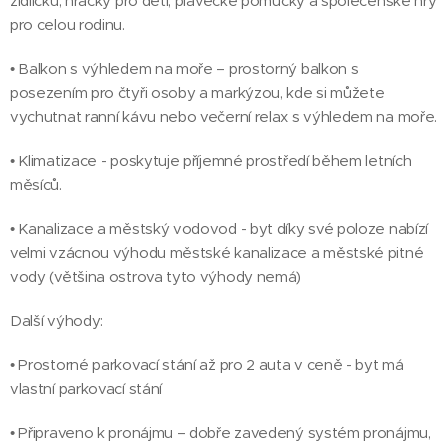
židličku, hračky pro děti, plavecké pomůcky a společenské hry
pro celou rodinu.
• Balkon s výhledem na moře – prostorný balkon s
posezením pro čtyři osoby a markýzou, kde si můžete
vychutnat ranní kávu nebo večerní relax s výhledem na moře.
• Klimatizace - poskytuje příjemné prostředí během letních
měsíců.
• Kanalizace a městský vodovod - byt díky své poloze nabízí
velmi vzácnou výhodu městské kanalizace a městské pitné
vody (většina ostrova tyto výhody nemá)
Další výhody:
• Prostorné parkovací stání až pro 2 auta v ceně - byt má
vlastní parkovací stání
• Připraveno k pronájmu – dobře zavedený systém pronájmu,