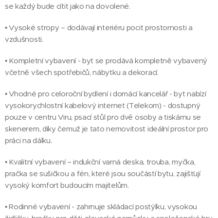
se každý bude cítit jako na dovolené.
• Vysoké stropy – dodávají interiéru pocit prostornosti a
vzdušnosti.
• Kompletní vybavení - byt se prodává kompletně vybavený
včetně všech spotřebičů, nábytku a dekorací.
• Vhodné pro celoroční bydlení i domácí kancelář - byt nabízí
vysokorychlostní kabelový internet (Telekom) - dostupný
pouze v centru Viru, psací stůl pro dvě osoby a tiskárnu se
skenerem, díky čemuž je tato nemovitost ideální prostor pro
práci na dálku.
• Kvalitní vybavení – indukční varná deska, trouba, myčka,
pračka se sušičkou a fén, které jsou součástí bytu, zajišťují
vysoký komfort budoucím majitelům.
• Rodinné vybavení - zahrnuje skládací postýlku, vysokou