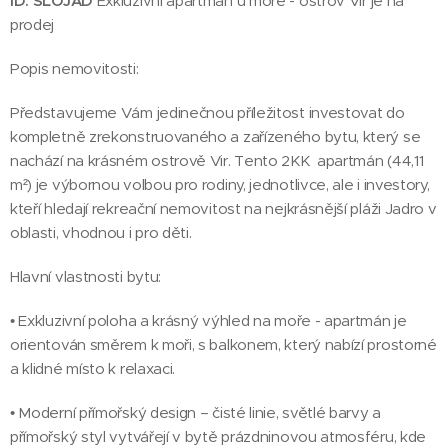
ID: SLOJAD
Exkluzivní apartmán u moře - ostrov Vir je na
prodej
Popis nemovitosti:
Představujeme Vám jedinečnou příležitost investovat do
kompletně zrekonstruovaného a zařízeného bytu, který se
nachází na krásném ostrově Vir. Tento 2KK apartmán (44,11
m²) je výbornou volbou pro rodiny, jednotlivce, ale i investory,
kteří hledají rekreační nemovitost na nejkrásnější pláži Jadro v
oblasti, vhodnou i pro děti.
Hlavní vlastnosti bytu:
• Exkluzivní poloha a krásný výhled na moře - apartmán je
orientován směrem k moři, s balkonem, který nabízí prostorné
a klidné místo k relaxaci.
• Moderní přímořský design – čisté linie, světlé barvy a
přímořský styl vytvářejí v bytě prázdninovou atmosféru, kde