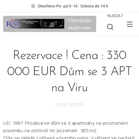
Otevřeno Po- pá 9 -16 Sobota do 14 h
HLEDAT
Chorvatsko
reality.com
Rezervace ! Cena : 330
000 EUR Dům se 3 APT
na Viru
10.07.2026
UD : 1987 Prodává se dům se 3 apartmány na prostorném
pozemku na ostrově Vir. pozemek : 385 m2
Dům se skládá z přízemí a horního patra. V přízemí se nachází