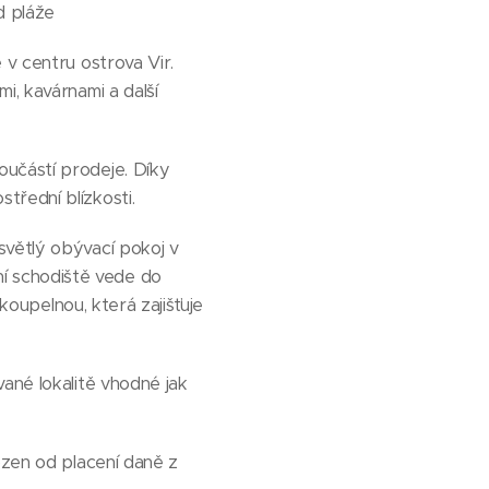
d pláže
 v centru ostrova Vir.
i, kavárnami a další
oučástí prodeje. Díky
třední blízkosti.
světlý obývací pokoj v
í schodiště vede do
 koupelnou, která zajišťuje
ané lokalitě vhodné jak
ozen od placení daně z