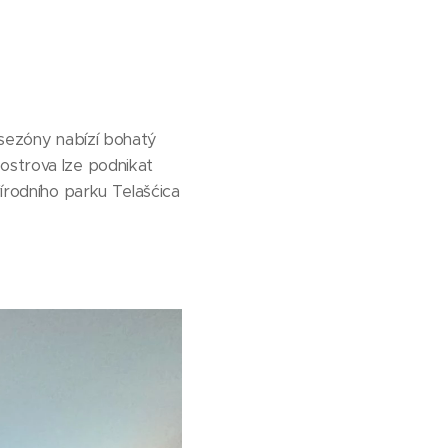
é sezóny nabízí bohatý
 ostrova lze podnikat
řírodního parku Telašćica