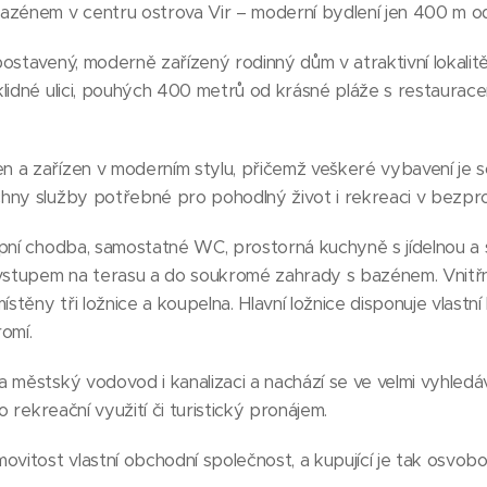
azénem v centru ostrova Vir – moderní bydlení jen 400 m o
ostavený, moderně zařízený rodinný dům v atraktivní lokalitě
lidné ulici, pouhých 400 metrů od krásné pláže s restauracem
 a zařízen v moderním stylu, přičemž veškeré vybavení je s
ny služby potřebné pro pohodlný život i rekreaci v bezpros
upní chodba, samostatné WC, prostorná kuchyně s jídelnou a 
stupem na terasu a do soukromé zahrady s bazénem. Vnitřn
ístěny tři ložnice a koupelna. Hlavní ložnice disponuje vlastní
omí.
 městský vodovod i kanalizaci a nachází se ve velmi vyhledáv
o rekreační využití či turistický pronájem.
ovitost vlastní obchodní společnost, a kupující je tak osvob