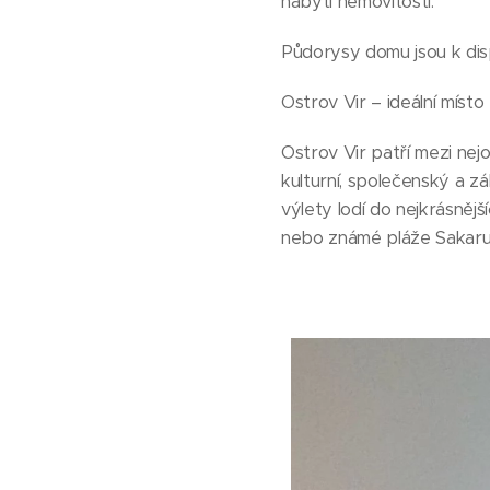
nabytí nemovitosti.
Půdorysy domu jsou k dispo
Ostrov Vir – ideální místo p
Ostrov Vir patří mezi nej
kulturní, společenský a z
výlety lodí do nejkrásněj
nebo známé pláže Sakar