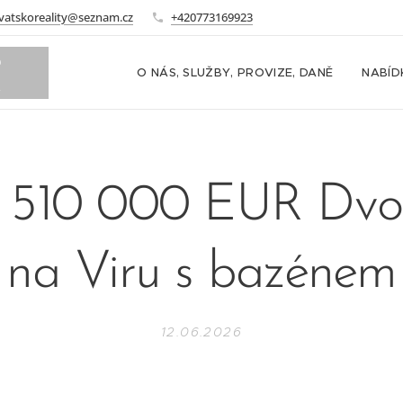
vatskoreality@seznam.cz
+420773169923
o
O NÁS, SLUŽBY, PROVIZE, DANĚ
NABÍD
m
: 510 000 EUR Dv
na Viru s bazénem
12.06.2026