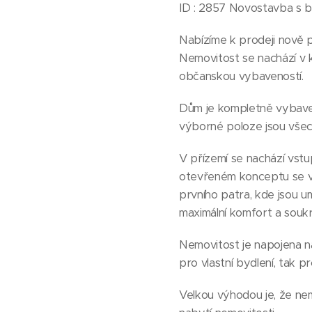
ID : 2857 Novostavba s b
Nabízíme k prodeji nově p
Nemovitost se nachází v k
občanskou vybaveností.
Dům je kompletně vybaven
výborné poloze jsou všech
V přízemí se nachází vst
otevřeném konceptu se v
prvního patra, kde jsou um
maximální komfort a soukr
Nemovitost je napojena na
pro vlastní bydlení, tak pr
Velkou výhodou je, že nem