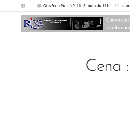
Otevřeno Po- pá 9 -16 Sobota do 14 h
chor
Chorvatsk
reality.co
Cena 