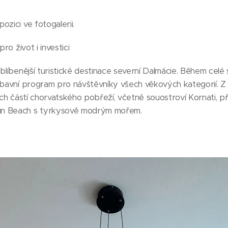
zici ve fotogalerii.
ro život i investici
oblíbenější turistické destinace severní Dalmácie. Během cel
ábavní program pro návštěvníky všech věkových kategorií. Z
ších částí chorvatského pobřeží, včetně souostroví Kornati, p
un Beach s tyrkysově modrým mořem.