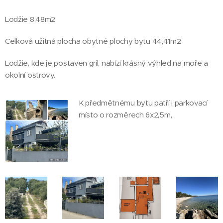
Lodžie 8,48m2
Celková užitná plocha obytné plochy bytu 44,41m2
Lodžie, kde je postaven gril, nabízí krásný výhled na moře a
okolní ostrovy.
K předmětnému bytu patří i parkovací
místo o rozměrech 6x2,5m,