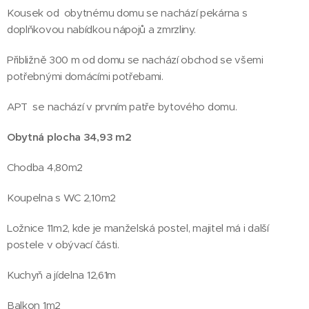
Kousek od obytnému domu se nachází pekárna s
doplňkovou nabídkou nápojů a zmrzliny.
Přibližně 300 m od domu se nachází obchod se všemi
potřebnými domácími potřebami.
APT se nachází v prvním patře bytového domu.
Obytná plocha 34,93 m2
Chodba 4,80m2
Koupelna s WC 2,10m2
Ložnice 11m2, kde je manželská postel, majitel má i další
postele v obývací části.
Kuchyň a jídelna 12,61m
Balkon 1m2