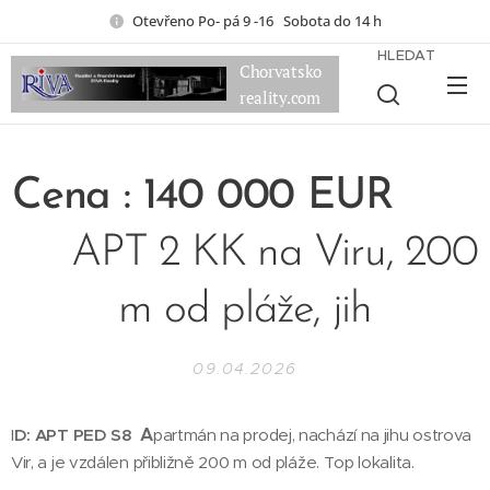
Otevřeno Po- pá 9 -16 Sobota do 14 h
HLEDAT
Chorvatsko
reality.com
Cena : 140 000 EUR
APT 2 KK na Viru, 200
m od pláže, jih
09.04.2026
A
I
D: APT PED S8
partmán na prodej, nachází na jihu ostrova
Vir, a je vzdálen přibližně 200 m od pláže. Top lokalita.