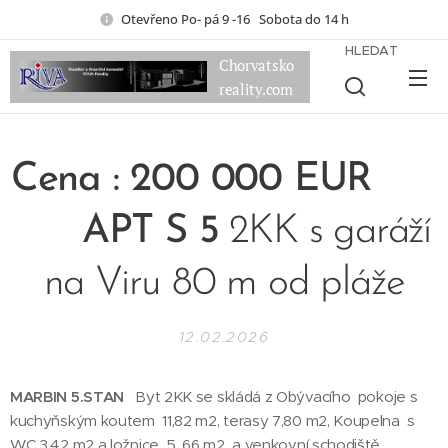
Otevřeno Po- pá 9 -16 Sobota do 14 h
HLEDAT
Chorvatsko
reality.com
Cena : 200 000 EUR
APT S 5
2KK s garáží
na Viru 80 m od pláže
12.02.2026
MARBIN 5.STAN
Byt 2KK se skládá z Obývacího pokoje s
kuchyňským koutem 11,82 m2, terasy 7,80 m2, Koupelna s
WC 3,42 m2 a ložnice 5, 66 m2 a venkovní schodiště.