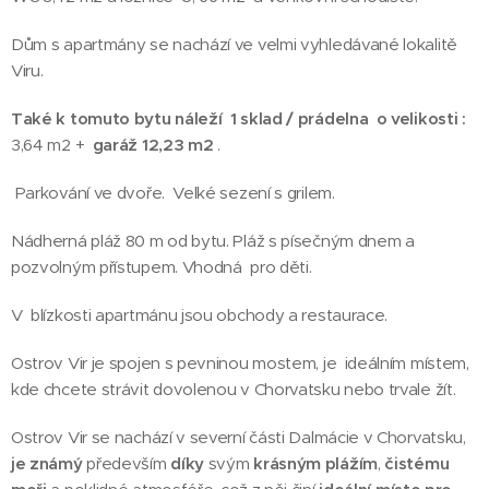
Dům s apartmány se nachází ve velmi vyhledávané lokalitě
Viru.
Také k tomuto bytu náleží 1 sklad / prádelna o velikosti :
3,64 m2 +
garáž 12,23 m2
.
Parkování ve dvoře. Velké sezení s grilem.
Nádherná pláž 80 m od bytu. Pláž s písečným dnem a
pozvolným přístupem. Vhodná pro děti.
V blízkosti apartmánu jsou obchody a restaurace.
Ostrov Vir je spojen s pevninou mostem, je ideálním místem,
kde chcete strávit dovolenou v Chorvatsku nebo trvale žít.
Ostrov Vir se nachází v severní části Dalmácie v Chorvatsku,
je známý
především
díky
svým
krásným plážím
,
čistému