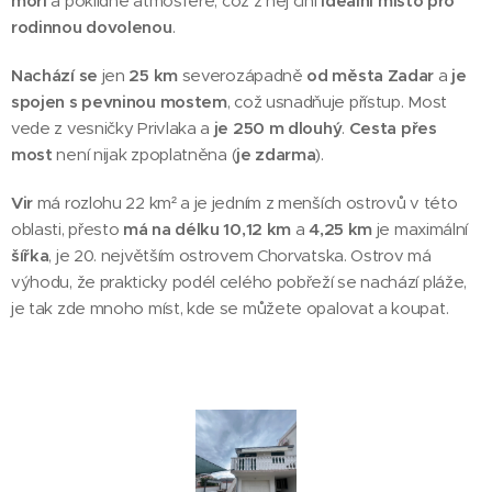
moři
a poklidné atmosféře, což z něj činí
ideální místo pro
rodinnou dovolenou
.
Nachází se
jen
25 km
severozápadně
od města Zadar
a
je
spojen s pevninou mostem
, což usnadňuje přístup. Most
vede z vesničky Privlaka a
je 250 m dlouhý
.
Cesta přes
most
není nijak zpoplatněna (
je zdarma
).
Vir
má rozlohu 22 km² a je jedním z menších ostrovů v této
oblasti, přesto
má na délku 10,12 km
a
4,25 km
je maximální
šířka
, je 20. největším ostrovem Chorvatska. Ostrov má
výhodu, že prakticky podél celého pobřeží se nachází pláže,
je tak zde mnoho míst, kde se můžete opalovat a koupat.