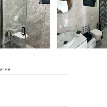
íjmení