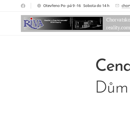
Otevřeno Po- pá 9 -16 Sobota do 14 h
chor
Chorvatsk
reality.co
Cen
Dům 