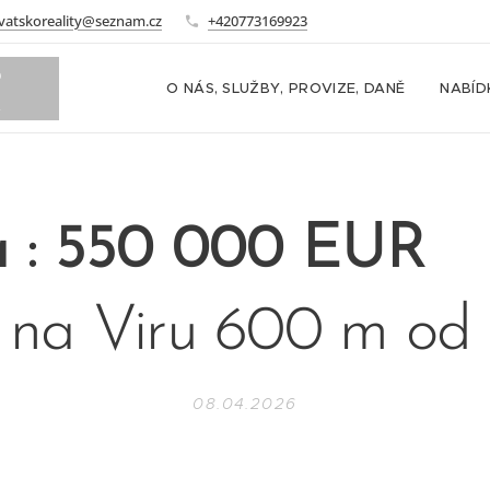
vatskoreality@seznam.cz
+420773169923
o
O NÁS, SLUŽBY, PROVIZE, DANĚ
NABÍD
m
a : 550 000 EUR
na Viru 600 m od 
08.04.2026