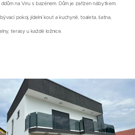
 ddům na Viru s bazénem. Dům je zařízen nábytkem.
ývací pokoj, jídelní kout a kuchyně, toaleta, šatna,
elny, terasy u každé ložnice.