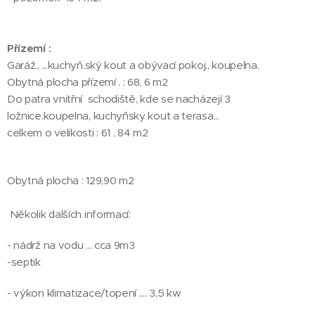
Přízemí :
Garáž., ...kuchyň.ský kout a obývací pokoj., koupelna.
Obytná plocha přízemí . : 68, 6 m2
Do patra vnitřní schodiště, kde se nacházejí 3
ložnice.koupelna, kuchyňsky kout a terasa...
celkem o velikosti : 61 , 84 m2
Obytná plocha : 129,90 m2
Několik dalších informací:
- nádrž na vodu ... cca 9m3
-septik
- výkon klimatizace/topení .... 3,5 kw