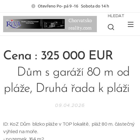
Otevřeno Po- pá 9 -16 Sobota do 14 h
HLEDAT
Chorvatsko
reality.com
Cena : 325
000 EUR
Dům s garáží 80 m od
pláže, Druhá řada k pláži
09.04.2026
ID: KoZ Dům blizko pláže v TOP lokalitě, pláž 80 m. částečný
výhled na moře.
- pozemek 164 m2.