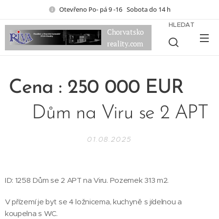
Otevřeno Po- pá 9 -16 Sobota do 14 h
HLEDAT
Chorvatsko
reality.com
Cena : 250 000 EUR
Dům na Viru se 2 APT
01.08.2025
ID: 1258 Dům se 2 APT na Viru. Pozemek 313 m2.
V přízemí je byt se 4 ložnicema, kuchyně s jídelnou a
koupelna s WC.