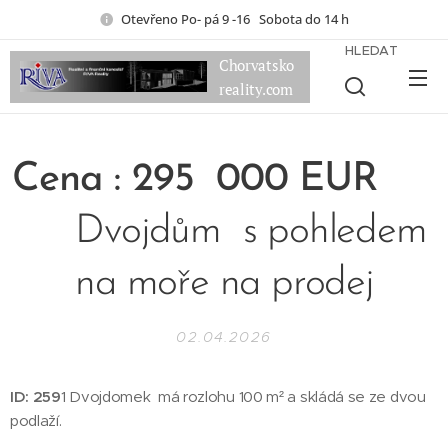
Otevřeno Po- pá 9 -16 Sobota do 14 h
HLEDAT
Chorvatsko
reality.com
Cena : 295
000 EUR
Dvojdům s pohledem
na moře na prodej
02.04.2026
ID: 259
1 Dvojdomek má rozlohu 100 m² a skládá se ze dvou
podlaží.