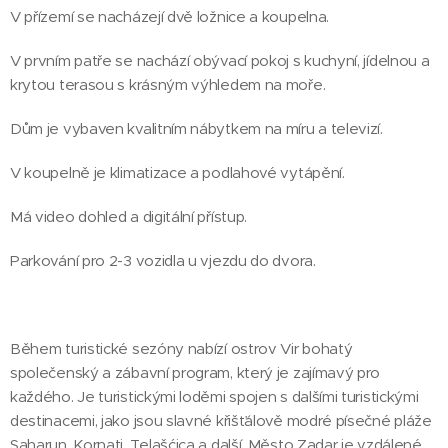
V přízemí se nacházejí dvě ložnice a koupelna.
V prvním patře se nachází obývací pokoj s kuchyní, jídelnou a
krytou terasou s krásným výhledem na moře.
Dům je vybaven kvalitním nábytkem na míru a televizí.
V koupelně je klimatizace a podlahové vytápění.
Má video dohled a digitální přístup.
Parkování pro 2-3 vozidla u vjezdu do dvora.
Během turistické sezóny nabízí ostrov Vir bohatý
společenský a zábavní program, který je zajímavý pro
každého. Je turistickými loděmi spojen s dalšími turistickými
destinacemi, jako jsou slavné křišťálově modré písečné pláže
Saharun, Kornati, Telašćica a další. Město Zadar je vzdálené