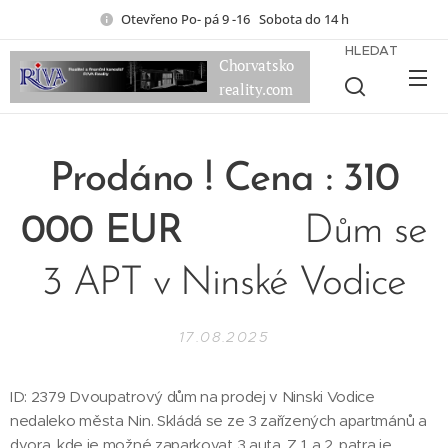
Otevřeno Po- pá 9 -16 Sobota do 14 h
HLEDAT
Chorvatsko
reality.com
Prodáno ! Cena : 310
000 EUR
Dům se
3 APT v Ninské Vodice
17.08.2025
ID: 2379 Dvoupatrový dům na prodej v Ninski Vodice
nedaleko města Nin. Skládá se ze 3 zařízených apartmánů a
dvora, kde je možné zaparkovat 3 auta. Z 1. a 2. patra je