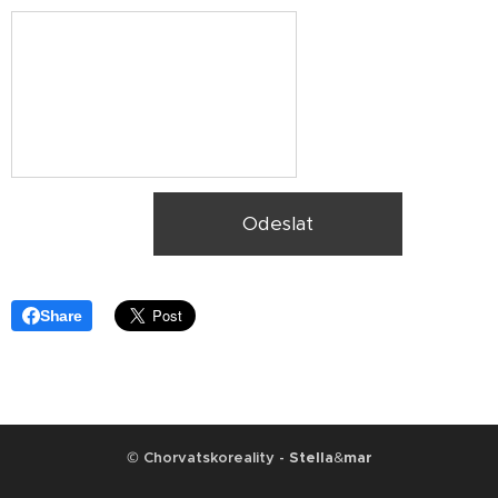
Odeslat
Share
©
Chorvatskoreality -
Stella
&
mar