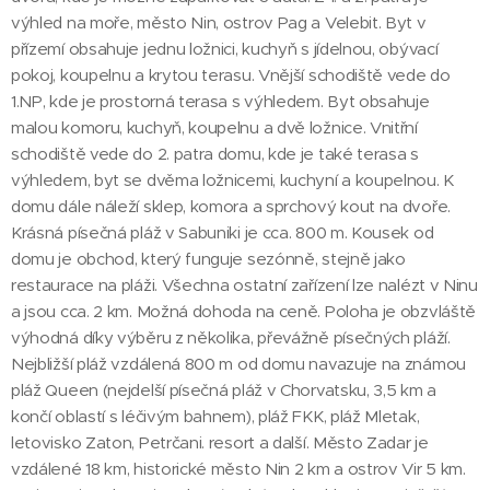
výhled na moře, město Nin, ostrov Pag a Velebit. Byt v
přízemí obsahuje jednu ložnici, kuchyň s jídelnou, obývací
pokoj, koupelnu a krytou terasu. Vnější schodiště vede do
1.NP, kde je prostorná terasa s výhledem. Byt obsahuje
malou komoru, kuchyň, koupelnu a dvě ložnice. Vnitřní
schodiště vede do 2. patra domu, kde je také terasa s
výhledem, byt se dvěma ložnicemi, kuchyní a koupelnou. K
domu dále náleží sklep, komora a sprchový kout na dvoře.
Krásná písečná pláž v Sabuniki je cca. 800 m. Kousek od
domu je obchod, který funguje sezónně, stejně jako
restaurace na pláži. Všechna ostatní zařízení lze nalézt v Ninu
a jsou cca. 2 km. Možná dohoda na ceně. Poloha je obzvláště
výhodná díky výběru z několika, převážně písečných pláží.
Nejbližší pláž vzdálená 800 m od domu navazuje na známou
pláž Queen (nejdelší písečná pláž v Chorvatsku, 3,5 km a
končí oblastí s léčivým bahnem), pláž FKK, pláž Mletak,
letovisko Zaton, Petrčani. resort a další. Město Zadar je
vzdálené 18 km, historické město Nin 2 km a ostrov Vir 5 km.