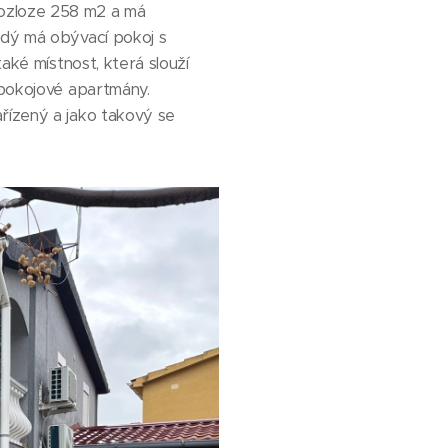
rozloze 258 m2 a má
ždý má obývací pokoj s
aké místnost, která slouží
upokojové apartmány.
řízený a jako takový se