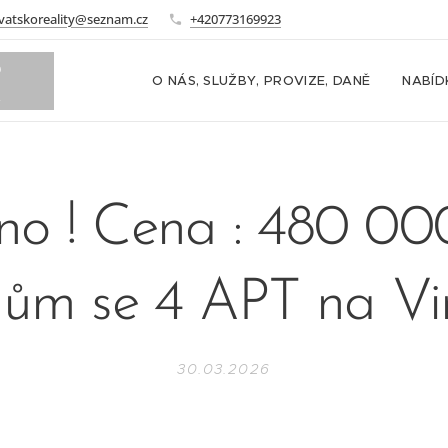
vatskoreality@seznam.cz
+420773169923
o
O NÁS, SLUŽBY, PROVIZE, DANĚ
NABÍD
m
no ! Cena : 480 0
ům se 4 APT na Vi
30.03.2026