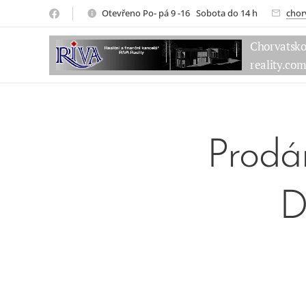
Otevřeno Po- pá 9 -16 Sobota do 14 h
chor
Chorvatsk
reality.co
Prodá
D