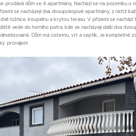
 se prodává dům se 4 apartmány. Nachází se na pozemku o 
přízemí se nacházejí dva dvoupokojové apartmány, z nichž ka
 dvě ložnice, koupelnu a krytou terasu. V přízemí se nachází t
odiště vede do horního patra, kde se nacházejí další dva dvo
imatizované. Dům má cisternu, vrt a septik. Je kompletně za
cký pronájem.