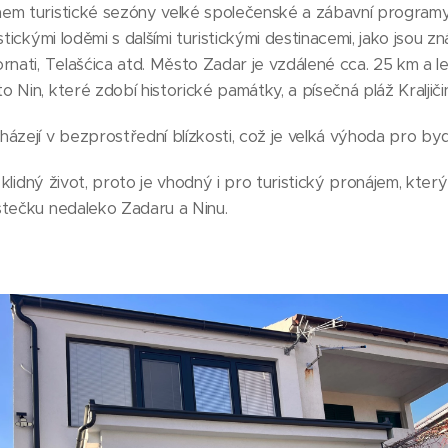
em turistické sezóny velké společenské a zábavní program
stickými loděmi s dalšími turistickými destinacemi, jako jsou 
rnati, Telašćica atd. Město Zadar je vzdálené cca. 25 km a le
 Nin, které zdobí historické památky, a písečná pláž Kraljiči
zejí v bezprostřední blízkosti, což je velká výhoda pro bydl
o klidný život, proto je vhodný i pro turistický pronájem, kt
stečku nedaleko Zadaru a Ninu.