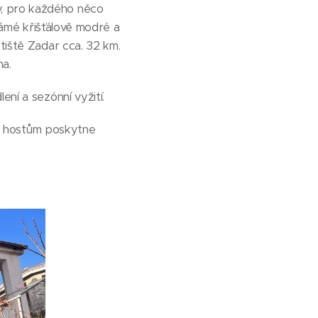
y, pro každého něco
známé křišťálově modré a
tiště Zadar cca. 32 km.
na.
ení a sezónní vyžití.
erý hostům poskytne