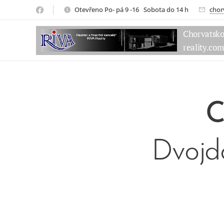
Otevřeno Po- pá 9 -16 Sobota do 14 h
chor
Chorvatsk
reality.co
C
Dvojdo