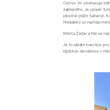
Ostrov Vir obohacuje běh
zajímavého. Je spojen turi
písečné pláže Saharun, Ko
Nedaleko se nachází město
Města Zadar a Nin se nachá
Je to ideální investice pr
idylickou dovolenou v mě