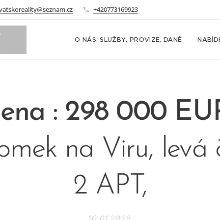
vatskoreality@seznam.cz
+420773169923
o
O NÁS, SLUŽBY, PROVIZE, DANĚ
NABÍD
m
ena : 298 000 E
mek na Viru, levá 
2 APT,
10.01.2026