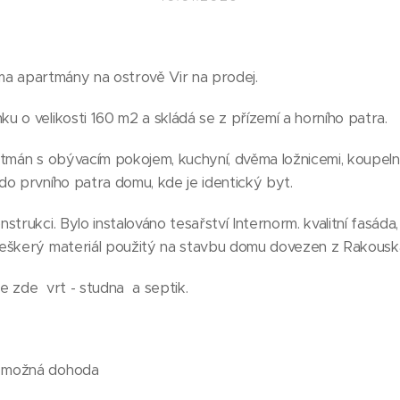
 apartmány na ostrově Vir na prodej.
 o velikosti 160 m2 a skládá se z přízemí a horního patra.
rtmán s obývacím pokojem, kuchyní, dvěma ložnicemi, koupel
o prvního patra domu, kde je identický byt.
trukci. Bylo instalováno tesařství Internorm. kvalitní fasáda,
veškerý materiál použitý na stavbu domu dovezen z Rakousk
e zde vrt - studna a septik.
 možná dohoda