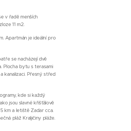
se v řadě menších
zloze 11 m2.
. Apartmán je ideální pro
 patře se nacházejí dvě
a. Plocha bytu s terasami
a kanalizaci. Přesný střed
ogramy, kde si každý
jako jsou slavné křišťálově
5 km a letiště Zadar cca.
čná pláž Kraljičiny pláže.