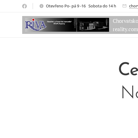
Otevřeno Po- pá 9 -16 Sobota do 14 h
chor
Chorvatsk
reality.co
Ce
No