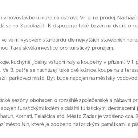
n v novostavbě u moře na ostrově Vir je na prodej. Nachází 
 se na 3 podlažích. K dispozici je také bazén na dvoře o ro
ve velmi vysokém standardu, dle nejvyšších stavebních norem
nou. Také skvělá investice pro turistický pronájem.
je, kuchyně, jídelny, vstupní haly a koupelny v přízemí. V 1.
. Ve 3. patře se nacházejí také dvě ložnice, koupelna a teras
leží i parkovací místo. Byt bude napojen na městský vodovod 
stické sezóny obohacen o rozsáhlé společenské a zábavní pr
spojen turistickými loděmi s dalšími turistickými destinacemi, 
arun, Kornati, Telašćica atd. Město Zadar je vzdáleno cca. 2
í město Nin, které je zdobeno historickými památkami, a píse