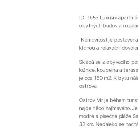
ID : 1653 Luxusní apartmá
obytných budov a rozkládá
Nemovitost je postavena 
klidnou a relaxační dovole
Skládá se z obývacího poko
ložnice, koupelna a terasa
je cca. 160 m2. K bytu ná
ostrova.
Ostrov Vir je během turi
najde něco zajímavého. Je 
modré a písečné pláže Sah
32 km. Nedaleko se nacház