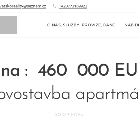
vatskoreality@seznam.cz
+420773169923
o
O NÁS, SLUŽBY, PROVIZE, DANĚ
NABÍD
m
na : 460 000 E
vostavba apartm
30.04.2025