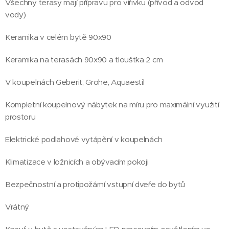
Všechny terasy mají přípravu pro vířivku (přívod a odvod
vody)
Keramika v celém bytě 90x90
Keramika na terasách 90x90 a tloušťka 2 cm
V koupelnách Geberit, Grohe, Aquaestil
Kompletní koupelnový nábytek na míru pro maximální využití
prostoru
Elektrické podlahové vytápění v koupelnách
Klimatizace v ložnicích a obývacím pokoji
Bezpečnostní a protipožární vstupní dveře do bytů
Vrátný