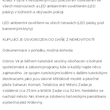
Knauf v bytě s vestavěným LED pracovním osvětlením ve
všech místnostech a LED ambientním osvětlením (LED
pásky) v ložnicích a obývacím pokoji
LED ambientní osvětlení na všech terasách (LED pásky pod
kamennými kryty)
KUPUJÍCÍ JE OSVOBOZEN OD DAŇE Z NEMOVITOSTÍ!
Dokumentace v pořádku, možná dohoda
Ostrov Vir je během turistické sezóny obohacen o bohaté
společenské a zábavní programy, kde si každý najde něco
zajímavého. Je spojen turistickými loděmi s dalšími turistickými
destinacemi, jako jsou slavné křišťálově modré a písečné
pláže Saharun, Kornati, Telašćica atd. Město Zadar je
vzdálené cca 25 km a letiště Zadar cca 32 km. Nedaleko se
nachází město Nin, které je zdobeno historickými památkami,
a písečná pláž Královny.