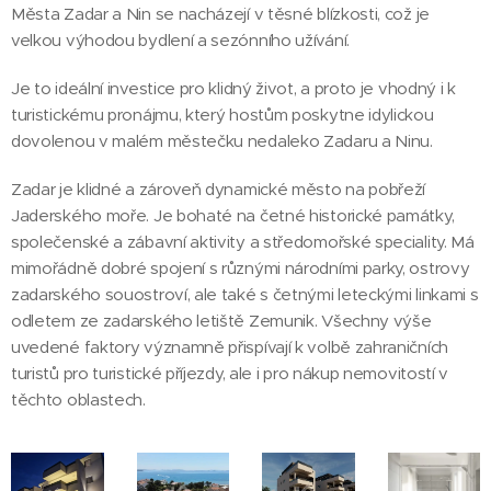
Města Zadar a Nin se nacházejí v těsné blízkosti, což je
velkou výhodou bydlení a sezónního užívání.
Je to ideální investice pro klidný život, a proto je vhodný i k
turistickému pronájmu, který hostům poskytne idylickou
dovolenou v malém městečku nedaleko Zadaru a Ninu.
Zadar je klidné a zároveň dynamické město na pobřeží
Jaderského moře. Je bohaté na četné historické památky,
společenské a zábavní aktivity a středomořské speciality. Má
mimořádně dobré spojení s různými národními parky, ostrovy
zadarského souostroví, ale také s četnými leteckými linkami s
odletem ze zadarského letiště Zemunik. Všechny výše
uvedené faktory významně přispívají k volbě zahraničních
turistů pro turistické příjezdy, ale i pro nákup nemovitostí v
těchto oblastech.