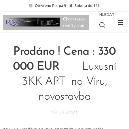
Otevřeno Po- pá 9 -16 Sobota do 14 h
HLEDAT
Chorvatsko
reality.com
Prodáno ! Cena : 330
000 EUR
Luxusní
3KK APT na Viru,
novostavba
08.09.2025