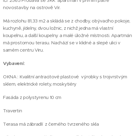
ID: 2565 Prodává se 3KK apartmán v prvním patře
novostavby na ostrově Vir.
Má rozlohu 81,33 m2 a skládá se z chodby, obývacího pokoje,
kuchyně, jídelny, dvou ložnic, z nichž jedna má vlastní
koupelnu, a další koupelny a malé úložné místnosti. Apartmán
má prostornou terasu. Nachází se v klidné a slepé ulici v
samém centru Viru.
Vybavení:
OKNA : Kvalitní antracitové plastové výrobky s trojvrstvým
sklem, elektrické rolety, moskytiéry
Fasáda z polystyrenu 10 cm
Travertin
Terasa má zábradlí z černého tvrzeného skla