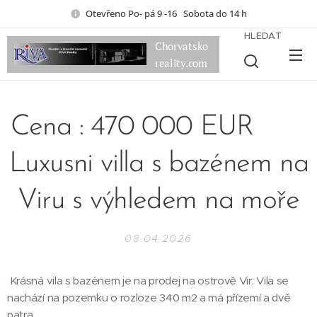
Otevřeno Po- pá 9 -16 Sobota do 14 h
HLEDAT
Chorvatsko
reality.com
Cena : 470 000 EUR
Luxusni villa s bazénem na
Viru s výhledem na moře
08.04.2026
Krásná vila s bazénem je na prodej na ostrově Vir. Vila se
nachází na pozemku o rozloze 340 m2 a má přízemí a dvě
patra.