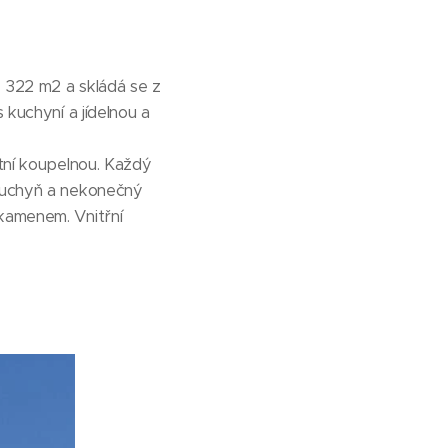
e 322 m2 a skládá se z
 kuchyní a jídelnou a
stní koupelnou. Každý
 kuchyň a nekonečný
 kamenem. Vnitřní