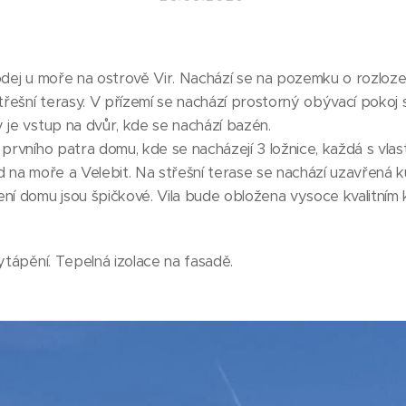
odej u moře na ostrově Vir. Nachází se na pozemku o rozloz
třešní terasy. V přízemí se nachází prostorný obývací pokoj s
 je vstup na dvůr, kde se nachází bazén.
 prvního patra domu, kde se nacházejí 3 ložnice, každá s vla
ed na moře a Velebit. Na střešní terase se nachází uzavřená
ní domu jsou špičkové. Vila bude obložena vysoce kvalitním
vytápění. Tepelná izolace na fasadě.