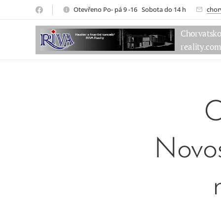
Otevřeno Po- pá 9 -16 Sobota do 14 h
chor
Chorvatsk
reality.co
C
Novos