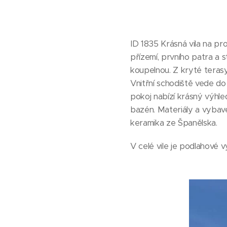
ID 1835 Krásná vila na pr
přízemí, prvního patra a s
koupelnou. Z kryté terasy
Vnitřní schodiště vede do
pokoj nabízí krásný výhl
bazén. Materiály a vybave
keramika ze Španělska.
V celé vile je podlahové 