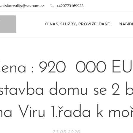
vatskoreality@seznam.cz
+420773169923
o
O NÁS, SLUŽBY, PROVIZE, DANĚ
NABÍD
m
ena : 920 000 E
tavba domu se 2 
na Viru 1.řada k moř
23.05.2026