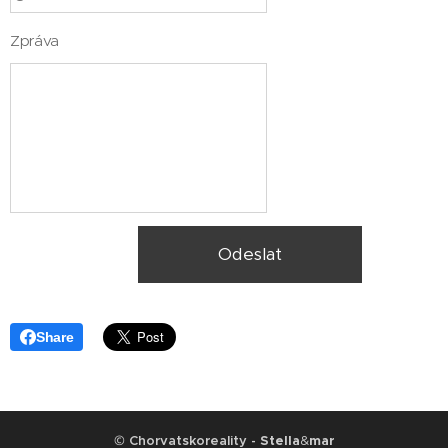
Zpráva
Odeslat
Share
©
Chorvatskoreality -
Stella
&
mar