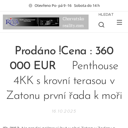
Otevřeno Po- pá 9 -16 Sobota do 14 h
HLEDAT
Chorvatsko
reality.com
Prodáno !Cena : 360
000 EUR
Penthouse
4KK s krovní terasou v
Zatonu první řada k moři
16.10.2025