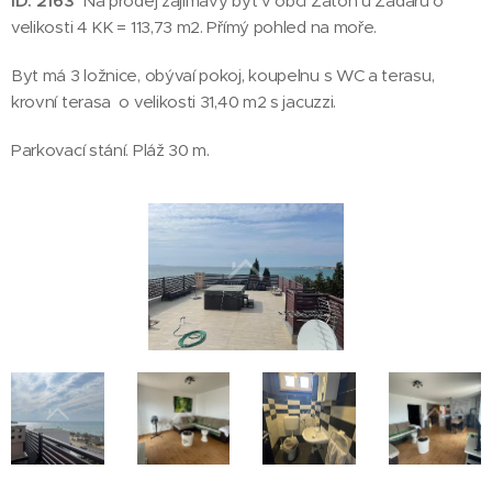
ID: 2163
Na prodej zajímavý byt v obci Zaton u Zadaru o
velikosti 4 KK = 113,73 m2. Přímý pohled na moře.
Byt má 3 ložnice, obývaí pokoj, koupelnu s WC a terasu,
krovní terasa o velikosti 31,40 m2 s jacuzzi.
Parkovací stání. Pláž 30 m.