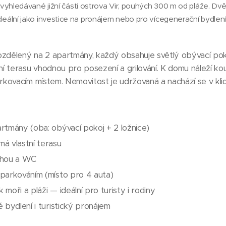
vyhledávané jižní části ostrova Vir, pouhých 300 m od pláže. 
ideální jako investice na pronájem nebo pro vícegenerační bydlení
ozdělený na 2 apartmány, každý obsahuje světlý obývací poko
í terasu vhodnou pro posezení a grilování. K domu náleží k
ovacím místem. Nemovitost je udržovaná a nachází se v klidné
rtmány (oba: obývací pokoj + 2 ložnice)
á vlastní terasu
chou a WC
parkováním (místo pro 4 auta)
moři a pláži — ideální pro turisty i rodiny
 bydlení i turistický pronájem