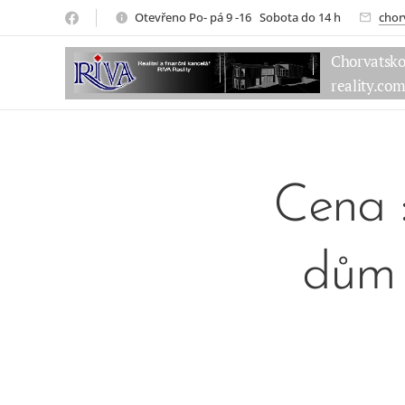
Otevřeno Po- pá 9 -16 Sobota do 14 h
chor
Chorvatsk
reality.co
Cena 
dům 