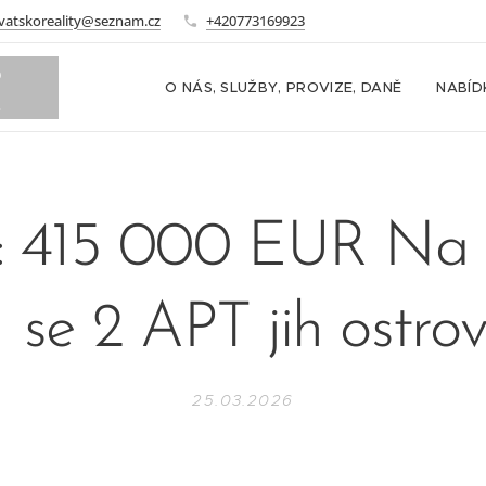
vatskoreality@seznam.cz
+420773169923
o
O NÁS, SLUŽBY, PROVIZE, DANĚ
NABÍD
m
: 415 000 EUR Na 
se 2 APT jih ostrov
25.03.2026