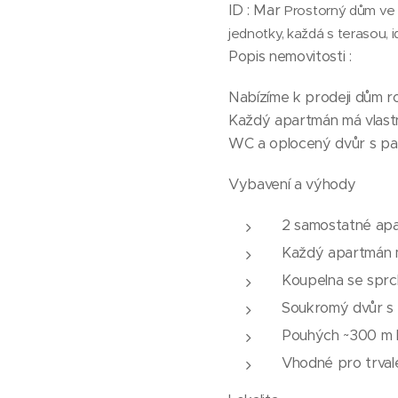
ID : Mar
Prostorný dům ve 
jednotky, každá s terasou, 
Popis nemovitosti :
Nabízíme k prodeji dům r
Každý apartmán má vlastn
WC a oplocený dvůr s park
Vybavení a výhody
2 samostatné apa
Každý apartmán m
Koupelna se spr
Soukromý dvůr s 
Pouhých ~300 m k 
Vhodné pro trvalé