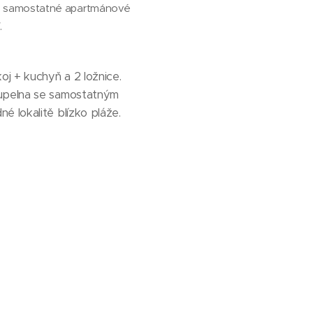
Dvě samostatné apartmánové
.
j + kuchyň a 2 ložnice.
oupelna se samostatným
 lokalitě blízko pláže.