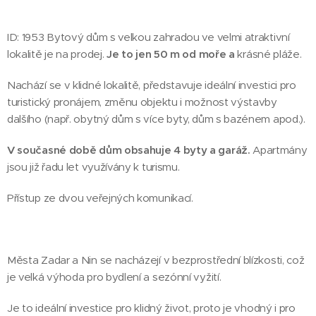
ID: 1953 Bytový dům s velkou zahradou ve velmi atraktivní
lokalitě je na prodej.
Je to jen 50 m od moře a
krásné pláže.
Nachází se v klidné lokalitě, představuje ideální investici pro
turistický pronájem, změnu objektu i možnost výstavby
dalšího (např. obytný dům s více byty, dům s bazénem apod.).
V současné době dům obsahuje 4 byty a garáž.
Apartmány
jsou již řadu let využívány k turismu.
Přístup ze dvou veřejných komunikací.
Města Zadar a Nin se nacházejí v bezprostřední blízkosti, což
je velká výhoda pro bydlení a sezónní vyžití.
Je to ideální investice pro klidný život, proto je vhodný i pro