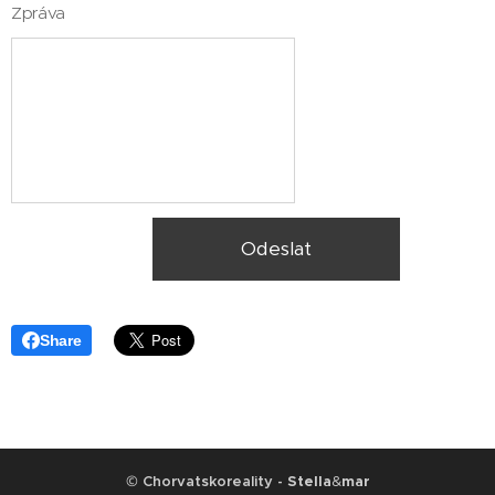
Zpráva
Odeslat
Share
©
Chorvatskoreality -
Stella
&
mar