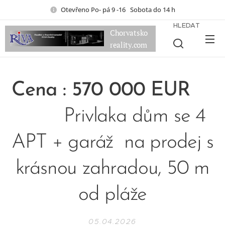
Otevřeno Po- pá 9 -16 Sobota do 14 h
HLEDAT
Chorvatsko
reality.com
Cena : 570 000 EUR
Privlaka dům se 4
APT + garáž na prodej s
krásnou zahradou, 50 m
od pláže
05.04.2026