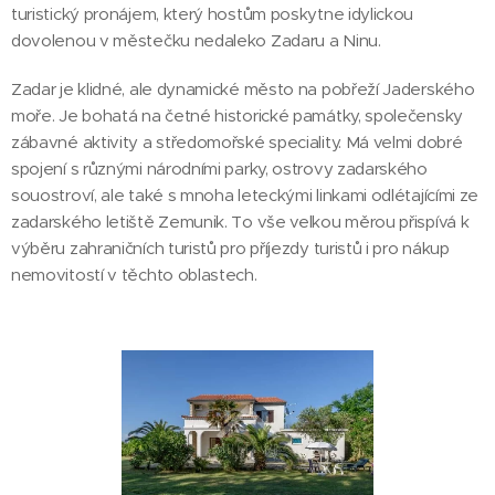
turistický pronájem, který hostům poskytne idylickou
dovolenou v městečku nedaleko Zadaru a Ninu.
Zadar je klidné, ale dynamické město na pobřeží Jaderského
moře. Je bohatá na četné historické památky, společensky
zábavné aktivity a středomořské speciality. Má velmi dobré
spojení s různými národními parky, ostrovy zadarského
souostroví, ale také s mnoha leteckými linkami odlétajícími ze
zadarského letiště Zemunik. To vše velkou měrou přispívá k
výběru zahraničních turistů pro příjezdy turistů i pro nákup
nemovitostí v těchto oblastech.