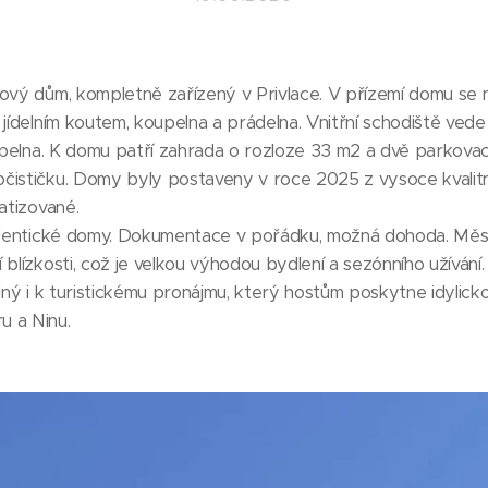
ový dům, kompletně zařízený v Privlace. V přízemí domu se 
 jídelním koutem, koupelna a prádelna. Vnitřní schodiště vede
oupelna. K domu patří zahrada o rozloze 33 m2 a dvě parkovac
čističku. Domy byly postaveny v roce 2025 z vysoce kvalitn
atizované.
 identické domy. Dokumentace v pořádku, možná dohoda. Měs
blízkosti, což je velkou výhodou bydlení a sezónního užívání. 
odný i k turistickému pronájmu, který hostům poskytne idylic
u a Ninu.