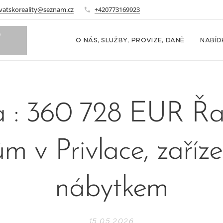
vatskoreality@seznam.cz
+420773169923
o
O NÁS, SLUŽBY, PROVIZE, DANĚ
NABÍD
m
 : 360 728 EUR Ř
m v Privlace, zaříz
nábytkem
15.05.2026