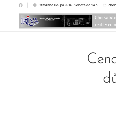
Otevřeno Po- pá 9 -16 Sobota do 14 h
chor
Chorvatsk
reality.co
Cena
dů