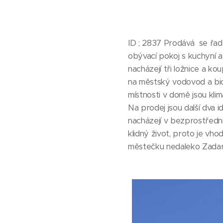
ID ; 2837 Prodává se řad
obývací pokoj s kuchyní a
nacházejí tři ložnice a k
na městský vodovod a bio
místnosti v domě jsou klim
Na prodej jsou další dva
nacházejí v bezprostřední 
klidný život, proto je vh
městečku nedaleko Zadar