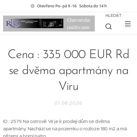
Otevřeno Po- pá 9 -16 Sobota do 14 h
HLEDAT
Chorvatsko
reality.com
Cena : 335 000 EUR Rd
se dvěma apartmány na
Viru
01.08.2026
ID : 2579 Na ostrově Vir je k prodeji dům se dvěma
apartmány. Nachází se na pozemku o rozloze 180 m2 a má
přízemí a horní patro.