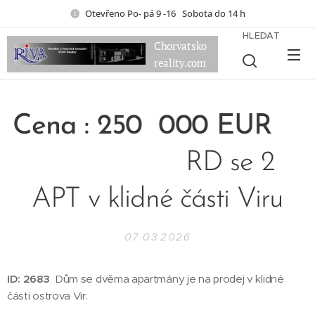
Otevřeno Po- pá 9 -16 Sobota do 14 h
HLEDAT
Chorvatsko
reality.com
Cena : 250
000 EUR
RD se 2
APT v klidné části Viru
07.03.2026
ID: 2683
Dům se dvěma apartmány je na prodej v klidné
části ostrova Vir.