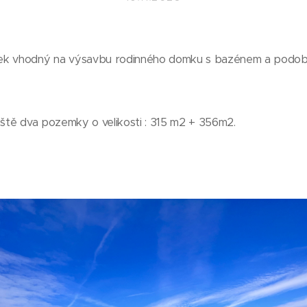
mek vhodný na výsavbu rodinného domku s bazénem a podo
eště dva pozemky o velikosti : 315 m2 + 356m2.