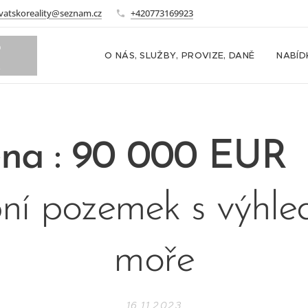
vatskoreality@seznam.cz
+420773169923
o
O NÁS, SLUŽBY, PROVIZE, DANĚ
NABÍD
m
na : 90 000 EUR
ní pozemek s výhl
moře
16.11.2023