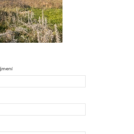
íjmení