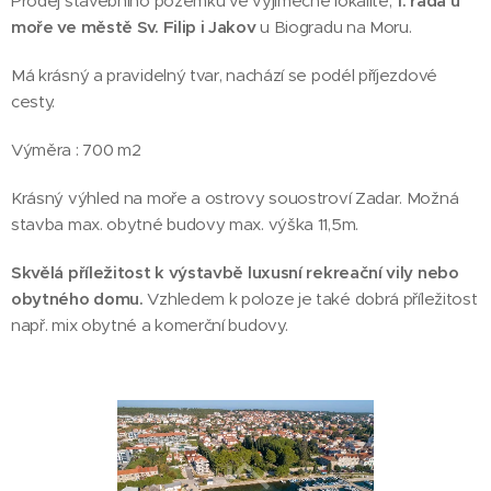
Prodej stavebního pozemku ve výjimečné lokalitě,
1. řada u
moře ve městě Sv. Filip i Jakov
u Biogradu na Moru.
Má krásný a pravidelný tvar, nachází se podél příjezdové
cesty.
Výměra : 700 m2
Krásný výhled na moře a ostrovy souostroví Zadar. Možná
stavba max. obytné budovy max. výška 11,5m.
Skvělá příležitost k výstavbě luxusní rekreační vily nebo
obytného domu.
Vzhledem k poloze je také dobrá příležitost
např. mix obytné a komerční budovy.