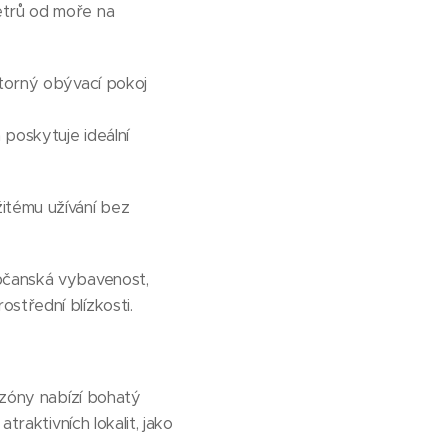
etrů od moře na
storný obývací pokoj
 poskytuje ideální
itému užívání bez
občanská vybavenost,
střední blízkosti.
ezóny nabízí bohatý
traktivních lokalit, jako