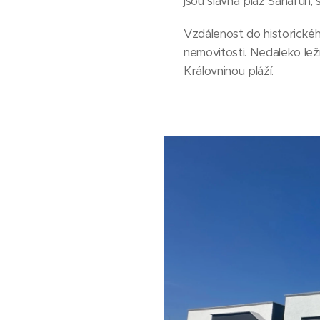
jsou slavná pláž Saharun, 
Vzdálenost do historickéh
nemovitosti. Nedaleko le
Královninou pláží.