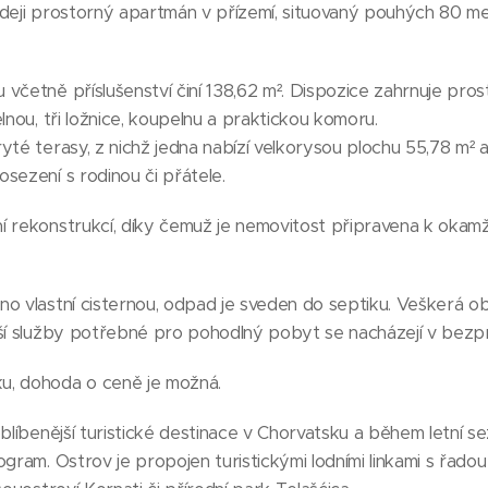
deji prostorný apartmán v přízemí, situovaný pouhých 80 m
včetně příslušenství činí 138,62 m². Dispozice zahrnuje pro
lnou, tři ložnice, koupelnu a praktickou komoru.
yté terasy, z nichž jedna nabízí velkorysou plochu 55,78 m² a
sezení s rodinou či přátele.
í rekonstrukcí, díky čemuž je nemovitost připravena k okamž
no vlastní cisternou, odpad je sveden do septiku. Veškerá 
ší služby potřebné pro pohodlný pobyt se nacházejí v bezpro
u, dohoda o ceně je možná.
oblíbenější turistické destinace v Chorvatsku a během letní s
gram. Ostrov je propojen turistickými lodními linkami s řadou a