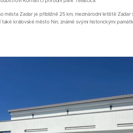
souostroví Kornati či přírodní park Telašćica.
o města Zadar je přibližně 25 km, mezinárodní letiště Zadar 
ží také královské město Nin, známé svými historickými památ