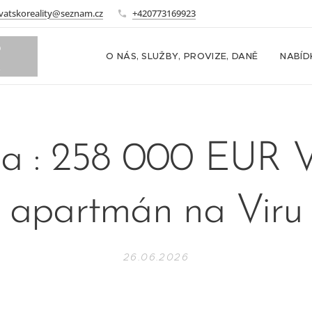
vatskoreality@seznam.cz
+420773169923
o
O NÁS, SLUŽBY, PROVIZE, DANĚ
NABÍD
m
a : 258 000 EUR V
apartmán na Viru
26.06.2026