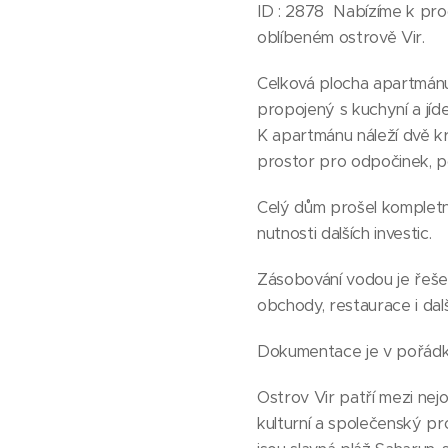
ID : 2878 Nabízíme k pro
oblíbeném ostrově Vir.
Celková plocha apartmánu 
propojený s kuchyní a jíde
K apartmánu náleží dvě kr
prostor pro odpočinek, po
Celý dům prošel kompletn
nutnosti dalších investic.
Zásobování vodou je řeše
obchody, restaurace i dal
Dokumentace je v pořádk
Ostrov Vir patří mezi nej
kulturní a společenský pro