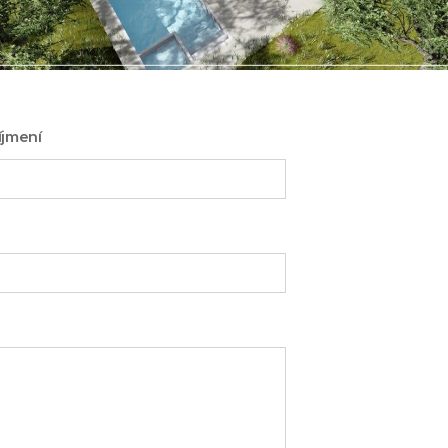
íjmení