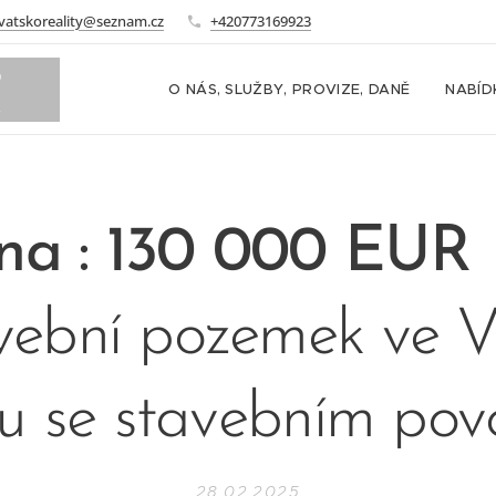
vatskoreality@seznam.cz
+420773169923
o
O NÁS, SLUŽBY, PROVIZE, DANĚ
NABÍD
m
na : 130 000 E
vební pozemek ve Vr
u se stavebním pov
28.02.2025