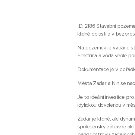
ID: 2186 Stavební pozemek
klidné oblasti a v bezpro
Na pozemek je vydáno stav
Elektřina a voda vedle pol
Dokumentace je v pořádk
Města Zadar a Nin se nachá
Je to ideální investice pr
idylickou dovolenou v mě
Zadar je klidné, ale dyn
společensky zábavné akti
parky, ostrovy zadarského