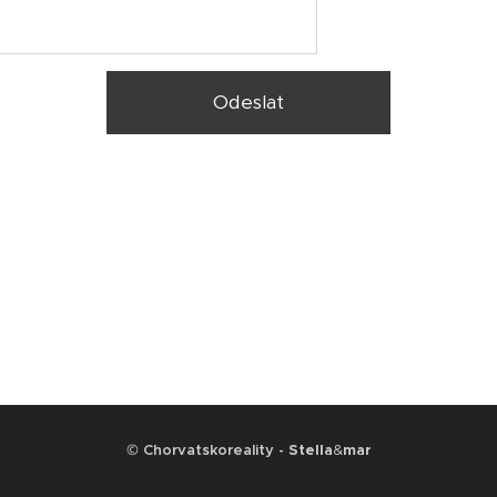
Odeslat
©
Chorvatskoreality -
Stella
&
mar