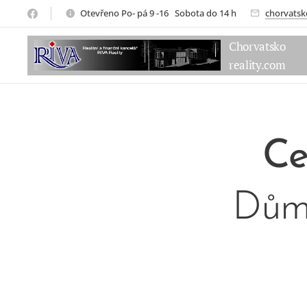
Otevřeno Po- pá 9 -16 Sobota do 14 h
chorvatsk
Chorvatsko
reality.com
C
Dům 