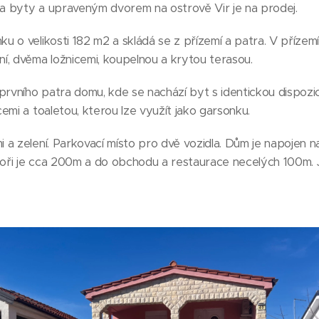
byty a upraveným dvorem na ostrově Vir je na prodej.
 o velikosti 182 m2 a skládá se z přízemí a patra. V přízem
í, dvěma ložnicemi, koupelnou a krytou terasou.
prvního patra domu, kde se nachází byt s identickou dispozi
emi a toaletou, kterou lze využít jako garsonku.
 a zelení. Parkovací místo pro dvě vozidla. Dům je napojen
 moři je cca 200m a do obchodu a restaurace necelých 100m.