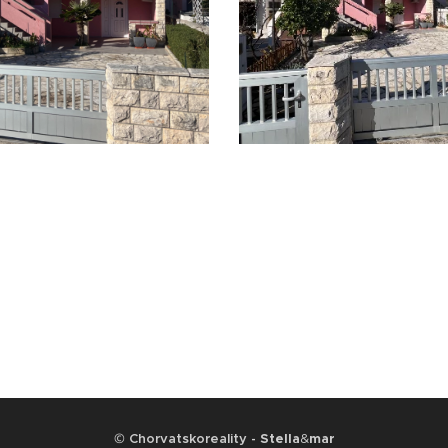
©
Chorvatskoreality -
Stella
&
mar