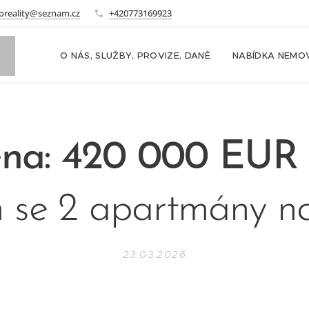
oreality@seznam.cz
+420773169923
O NÁS, SLUŽBY, PROVIZE, DANĚ
NABÍDKA NEMOV
ena: 420 000 
se 2 apartmány na
23.03.2026