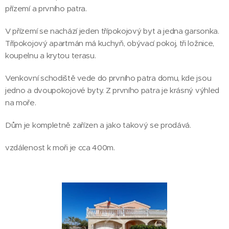
přízemí a prvního patra.
V přízemí se nachází jeden třípokojový byt a jedna garsonka.
Třípokojový apartmán má kuchyň, obývací pokoj, tři ložnice,
koupelnu a krytou terasu.
Venkovní schodiště vede do prvního patra domu, kde jsou
jedno a dvoupokojové byty. Z prvního patra je krásný výhled
na moře.
Dům je kompletně zařízen a jako takový se prodává.
vzdálenost k moři je cca 400m.