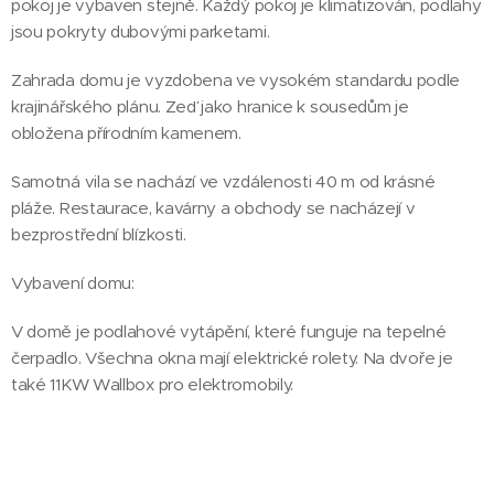
pokoj je vybaven stejně. Každý pokoj je klimatizován, podlahy
jsou pokryty dubovými parketami.
Zahrada domu je vyzdobena ve vysokém standardu podle
krajinářského plánu. Zeď jako hranice k sousedům je
obložena přírodním kamenem.
Samotná vila se nachází ve vzdálenosti 40 m od krásné
pláže. Restaurace, kavárny a obchody se nacházejí v
bezprostřední blízkosti.
Vybavení domu:
V domě je podlahové vytápění, které funguje na tepelné
čerpadlo. Všechna okna mají elektrické rolety. Na dvoře je
také 11KW Wallbox pro elektromobily.