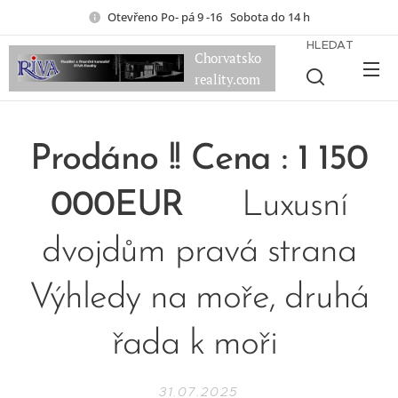
Otevřeno Po- pá 9 -16 Sobota do 14 h
HLEDAT
Chorvatsko
reality.com
Prodáno !! Cena : 1 150
000EUR
Luxusní
dvojdům pravá strana
Výhledy na moře, druhá
řada k moři
31.07.2025