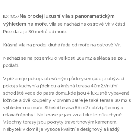
Na prodej luxusní vila s panoramatickým
ID:
1857
výhledem na moře
. Vila se nachází na ostrově Vir v části
Prezida a je 30 metrů od moře.
Krásná vila na prodej, druhá řada od moře na ostrově Vir.
Nachází se na pozemku o velikosti 268 m2 a skládá se ze 3
podlaží.
V přízemí je pokoj s otevřeným půdorysem,kde je obývací
pokoj s kuchyní a jídelnou a krásná terasa 40m2.Vnitřní
schodiště vede do patra domu,kde jsou 4 luxusně vybavené
ložnice a dvě koupelny. V prvním patře je také terasa 30 m2 s
výhledem na moře. Střešní terasa 85 m2 nabízí příjemný a
relaxační pobyt. Na terase je jacuzzi a také letní kuchyně.
Všechny terasy jsou pokryty travertinovým kamenem.
Nábytek v domě je vysoce kvalitní a designový a každý