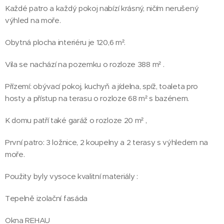
Každé patro a každý pokoj nabízí krásný, ničím nerušený
výhled na moře.
Obytná plocha interiéru je 120,6 m².
Vila se nachází na pozemku o rozloze 388 m² .
Přízemí: obývací pokoj, kuchyň a jídelna, spíž, toaleta pro
hosty a přístup na terasu o rozloze 68 m² s bazénem.
K domu patří také garáž o rozloze 20 m² ,
První patro: 3 ložnice, 2 koupelny a 2 terasy s výhledem na
moře.
Použity byly vysoce kvalitní materiály :
Tepelně izolační fasáda
Okna REHAU