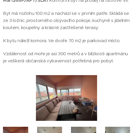
Mar1266P/APT/SLAT
Komfortní byt na prodej na ostrově Vir.
Byt má rozlohu 100 m2 a nachází se v prvním patře. Skládá se
ze 3 ložnic, prostorného obývacího pokoje, kuchyně s jídelním
koutem, koupelny a krásné zastřešené terasy.
K bytu náleží komora. Ve dvoře 70 m2 je parkovací místo.
Vzdálenost od moře je asi 300 metrů a v blízkosti apartmánu
je veškerá občanská vybavenost potřebná pro pobyt.